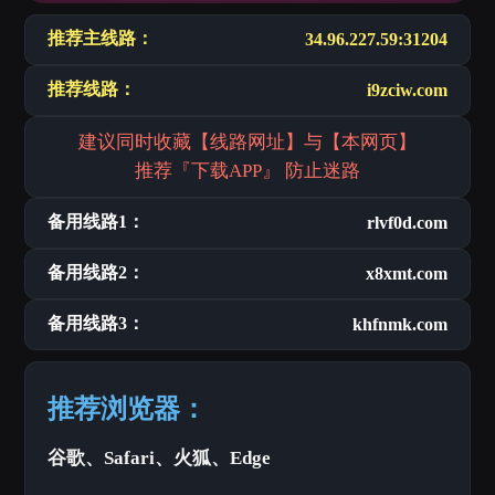
推荐主线路：
34.96.227.59:31204
推荐线路：
i9zciw.com
建议同时收藏【线路网址】与【本网页】
推荐『下载APP』 防止迷路
备用线路1：
rlvf0d.com
备用线路2：
x8xmt.com
备用线路3：
khfnmk.com
推荐浏览器：
谷歌、Safari、火狐、Edge