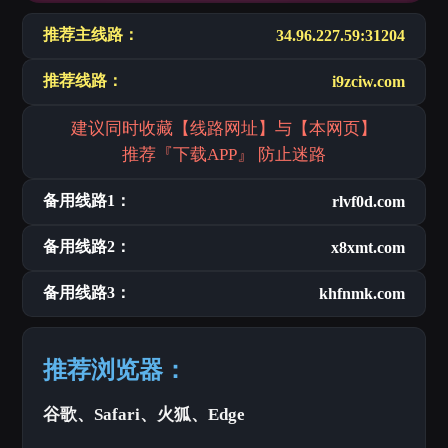
推荐主线路：
34.96.227.59:31204
推荐线路：
i9zciw.com
建议同时收藏【线路网址】与【本网页】
推荐『下载APP』 防止迷路
备用线路1：
rlvf0d.com
备用线路2：
x8xmt.com
备用线路3：
khfnmk.com
推荐浏览器：
谷歌、Safari、火狐、Edge